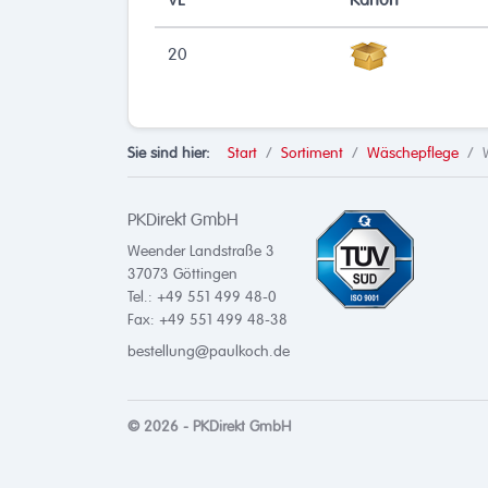
VE
Karton
20
Sie sind hier:
Start
Sortiment
Wäschepflege
PKDirekt GmbH
Weender Landstraße 3
37073
Göttingen
Tel.: +49 551 499 48-0
Fax: +49 551 499 48-38
bestellung@paulkoch.de
© 2026 - PKDirekt GmbH